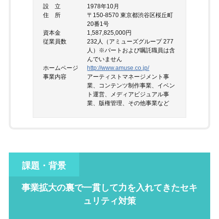
設 立
1978年10月
住 所
〒150-8570 東京都渋谷区桜丘町
20番1号
資本金
1,587,825,000円
従業員数
232人（アミューズグループ 277
人）※パートおよび嘱託職員は含
んでいません
ホームページ
http://www.amuse.co.jp/
事業内容
アーティストマネージメント事
業、コンテンツ制作事業、イベン
ト運営、メディアビジュアル事
業、版権管理、その他事業など
課題・背景
事業拡大の裏で一貫して力を入れてきたセキ
ュリティ対策