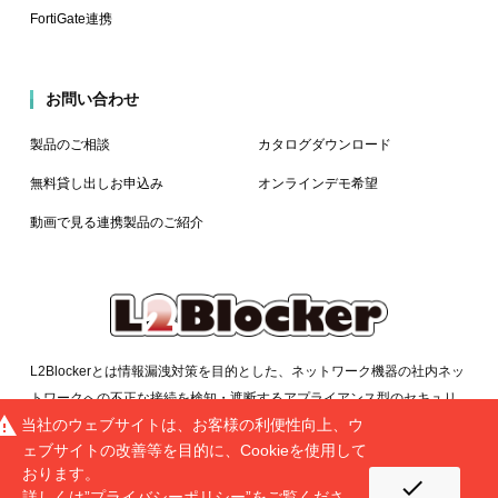
FortiGate連携
お問い合わせ
製品のご相談
カタログダウンロード
無料貸し出しお申込み
オンラインデモ希望
動画で見る連携製品のご紹介
L2Blockerとは情報漏洩対策を目的とした、ネットワーク機器の社内ネッ
トワークへの不正な接続を検知・遮断するアプライアンス型のセキュリ
rning
当社のウェブサイトは、お客様の利便性向上、ウ
ティシステムです。簡単に安価に導入できる点、多拠点対応、他のIT資産
ェブサイトの改善等を目的に、Cookieを使用して
管理システムとの連携などが特長となります。
おります。
check
詳しくは”
プライバシーポリシー
”をご覧くださ