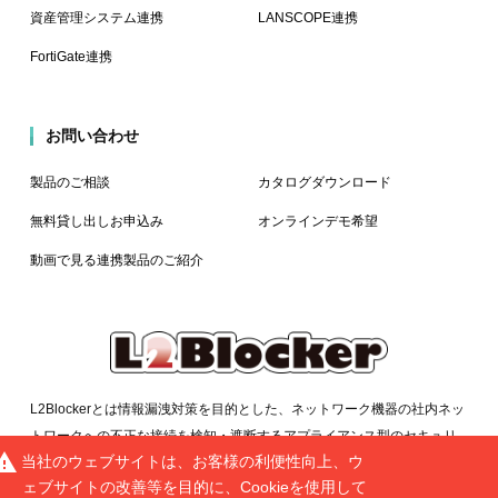
資産管理システム連携
LANSCOPE連携
FortiGate連携
お問い合わせ
製品のご相談
カタログダウンロード
無料貸し出しお申込み
オンラインデモ希望
動画で見る連携製品のご紹介
L2Blockerとは情報漏洩対策を目的とした、ネットワーク機器の社内ネッ
トワークへの不正な接続を検知・遮断するアプライアンス型のセキュリ
rning
当社のウェブサイトは、お客様の利便性向上、ウ
ティシステムです。簡単に安価に導入できる点、多拠点対応、他のIT資産
ェブサイトの改善等を目的に、Cookieを使用して
管理システムとの連携などが特長となります。