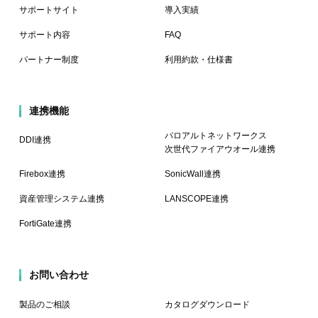
サポートサイト
導入実績
サポート内容
FAQ
パートナー制度
利用約款・仕様書
連携機能
パロアルトネットワークス
DDI連携
次世代ファイアウオール連携
Firebox連携
SonicWall連携
資産管理システム連携
LANSCOPE連携
FortiGate連携
お問い合わせ
製品のご相談
カタログダウンロード