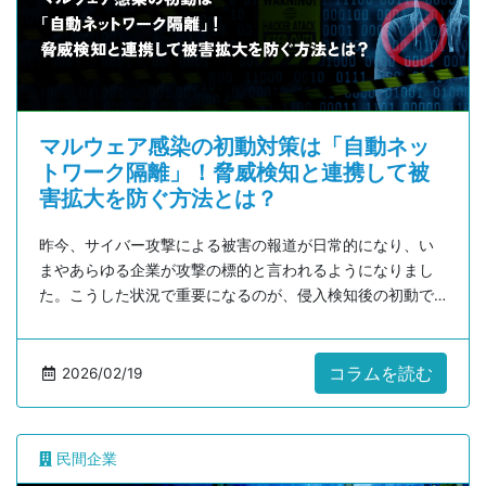
マルウェア感染の初動対策は「自動ネッ
トワーク隔離」！脅威検知と連携して被
害拡大を防ぐ方法とは？
昨今、サイバー攻撃による被害の報道が日常的になり、い
まやあらゆる企業が攻撃の標的と言われるようになりまし
た。こうした状況で重要になるのが、侵入検知後の初動で
す。本コラムでは、被害拡大を防ぐために押さえるべきポ
イントと、具体的な打ち手について解説します。
コラムを読む
2026/02/19
民間企業