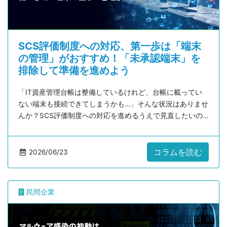
SCS評価制度への対応、第一歩は「端末
の管理」がおすすめ！「未承認端末」を
排除して準備を進めよう
「IT資産管理台帳は整備しているけれど、台帳に載ってい
ない端末も接続できてしまうかも…」そんな状況はありませ
んか？SCS評価制度への対応を進めるうえで見直したいの
が、ネットワーク内のIT機器の管理です。未承認端末が接
続できる状態では、思わぬリスクが残る可能性も。本コラ
ムでは、端末管理のポイントと対策をやさしく解説しま
コラムを読む
2026/06/23
す。
民間企業