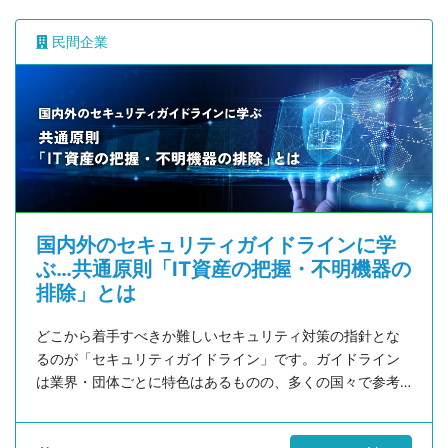
本コラムでは自動車産業でのインシデント状況とともに、
「自工会/部工会・サイバーセキュリティガイドライン」の
民間企業
うち「情報資産の管理（機器）」と「社内接続ルール」に
ついて解説します。
国内外のセキュリティガイドラインに学
ぶ…共通原則「IT資産の把握・不明機器の
排除」とは
どこから着手すべきか難しいセキュリティ対策の指針とな
るのが「セキュリティガイドライン」です。ガイドライン
は業界・団体ごとに特色はあるものの、多くの国々で参考
にしているフレームワークや共通した項目があります。本
記事では、ガイドラインの基本的な考え方や、世界的に参