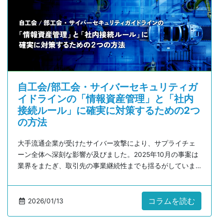
自工会/部工会・サイバーセキュリティガ
イドラインの「情報資産管理」と「社内
接続ルール」に確実に対策するための2つ
の方法
大手流通企業が受けたサイバー攻撃により、サプライチェ
ーン全体へ深刻な影響が及びました。2025年10月の事案は
業界をまたぎ、取引先の事業継続性までも揺るがしていま
す。
そして多層的なサプライチェーンを持つ自動車業界では1社
の脆弱性が全体へ波及するリスクがさらに高く、中小企業
コラムを読む
2026/01/13
を狙う攻撃の増加も課題です。